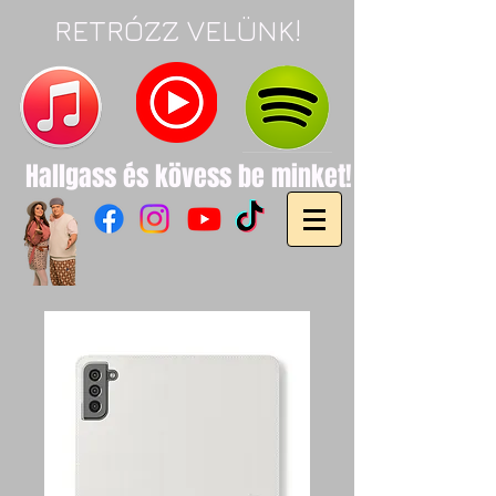
RETRÓZZ VELÜNK!
Hallgass és
kövess be minket!