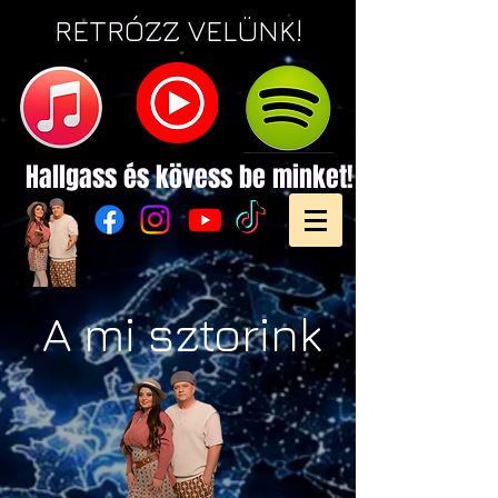
RETRÓZZ VELÜNK!
Hallgass és
kövess be minket!
A mi sztorink