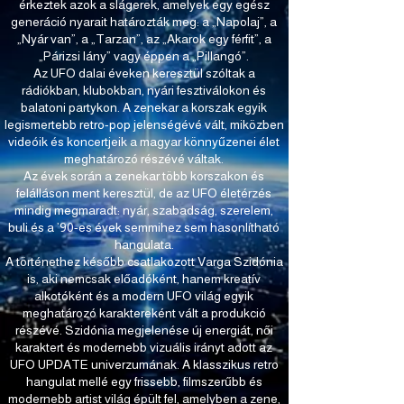
érkeztek azok a slágerek, amelyek egy egész
generáció nyarait határozták meg: a „Napolaj”, a
„Nyár van”, a „Tarzan”, az „Akarok egy férfit”, a
„Párizsi lány” vagy éppen a „Pillangó”.
Az UFO dalai éveken keresztül szóltak a
rádiókban, klubokban, nyári fesztiválokon és
balatoni partykon. A zenekar a korszak egyik
legismertebb retro-pop jelenségévé vált, miközben
videóik és koncertjeik a magyar könnyűzenei élet
meghatározó részévé váltak.
Az évek során a zenekar több korszakon és
felálláson ment keresztül, de az UFO életérzés
mindig megmaradt: nyár, szabadság, szerelem,
buli és a ’90-es évek semmihez sem hasonlítható
hangulata.
A történethez később csatlakozott Varga Szidónia
is, aki nemcsak előadóként, hanem kreatív
alkotóként és a modern UFO világ egyik
meghatározó karaktereként vált a produkció
részévé. Szidónia megjelenése új energiát, női
karaktert és modernebb vizuális irányt adott az
UFO UPDATE univerzumának. A klasszikus retro
hangulat mellé egy frissebb, filmszerűbb és
modernebb artist világ épült fel, amelyben a zene,