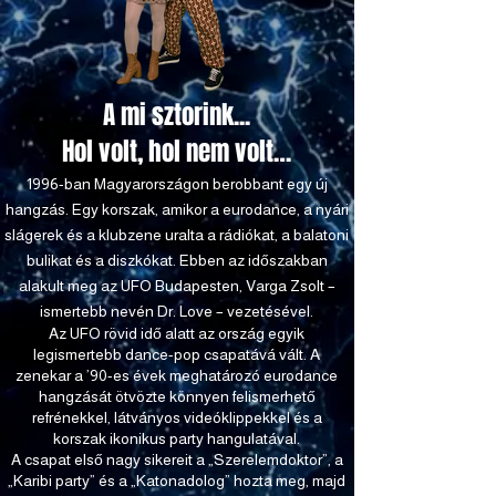
A mi sztorink...
Hol volt, hol nem volt…
1996-ban Magyarországon berobbant egy új
hangzás. Egy korszak, amikor a eurodance, a nyári
slágerek és a klubzene uralta a rádiókat, a balatoni
bulikat és a diszkókat. Ebben az időszakban
alakult meg az UFO Budapesten, Varga Zsolt –
ismertebb nevén Dr. Love – vezetésével.
Az UFO rövid idő alatt az ország egyik
legismertebb dance-pop csapatává vált. A
zenekar a ’90-es évek meghatározó eurodance
hangzását ötvözte könnyen felismerhető
refrénekkel, látványos videóklippekkel és a
korszak ikonikus party hangulatával.
A csapat első nagy sikereit a „Szerelemdoktor”, a
„Karibi party” és a „Katonadolog” hozta meg, majd