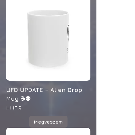
UFO UPDATE – Alien Drop
Mug ☕👽
Price
HUF 9
Megveszem