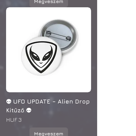
Megveszem
👽 UFO UPDATE – Alien Drop
Kitűző 👽
Price
HUF 3
Megveszem